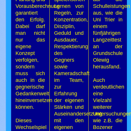
Vorausberechnung
Lernen von
Schulleistungen
garantiert
Regeln, zur
aus, wie die
den Erfolg.
Konzentration,
Uni Trier in
Dabei darf
Disziplin,
einem
man nicht
Geduld und
fünfjährigen
nur das
Ausdauer,
Langzeittest
eigene
Respektierung
an der
Konzept
des
Grundschule
verfolgen,
Gegners
Olewig
sondern
sowie
herausfand.
muss sich
Kameradschaft
auch in die
im Team,
Auch
gegnerische
zur
verdeutlichen
Gedankenwelt
Erfahrung
eine
hineinversetzen
der eigenen
Vielzahl
können.
Stärken und
weiterer
Auseinandersetzung
Untersuchungen
Dieses
mit den
wie z.B. die
Wechselspiel
eigenen
Bozener