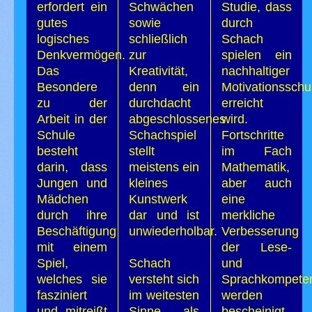
erfordert ein
Schwächen
Studie, dass
gutes
sowie
durch
logisches
schließlich
Schach
Denkvermögen.
zur
spielen ein
Das
Kreativität,
nachhaltiger
Besondere
denn ein
Motivationsschu
zu der
durchdacht
erreicht
Arbeit in der
abgeschlossenes
wird.
Schule
Schachspiel
Fortschritte
besteht
stellt
im Fach
darin, dass
meistens ein
Mathematik,
Jungen und
kleines
aber auch
Mädchen
Kunstwerk
eine
durch ihre
dar und ist
merkliche
Beschäftigung
unwiederholbar.
Verbesserung
mit einem
der Lese-
Spiel,
Schach
und
welches sie
versteht sich
Sprachkompete
fasziniert
im weitesten
werden
und mitreißt
Sinne als
bescheinigt.