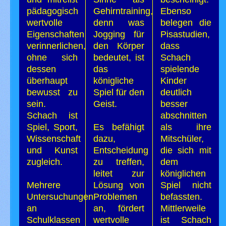
pädagogisch
Gehirntraining,
Ebenso
wertvolle
denn was
belegen die
Eigenschaften
Jogging für
Pisastudien,
verinnerlichen,
den Körper
dass
ohne sich
bedeutet, ist
Schach
dessen
das
spielende
überhaupt
königliche
Kinder
bewusst zu
Spiel für den
deutlich
sein.
Geist.
besser
Schach ist
abschnitten
Spiel, Sport,
Es befähigt
als ihre
Wissenschaft
dazu,
Mitschüler,
und Kunst
Entscheidung
die sich mit
zugleich.
zu treffen,
dem
leitet zur
königlichen
Mehrere
Lösung von
Spiel nicht
Untersuchungen
Problemen
befassten.
an
an, fördert
Mittlerweile
Schulklassen
wertvolle
ist Schach