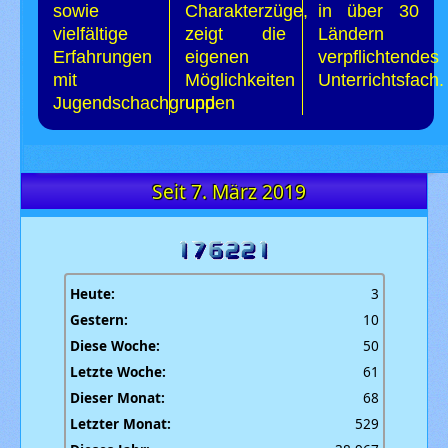
sowie
Charakterzüge,
in über 30
vielfältige
zeigt die
Ländern
Erfahrungen
eigenen
verpflichtendes
mit
Möglichkeiten
Unterrichtsfach.
Jugendschachgruppen
und
Seit 7. März 2019
Heute:
3
Gestern:
10
Diese Woche:
50
Letzte Woche:
61
Dieser Monat:
68
Letzter Monat:
529