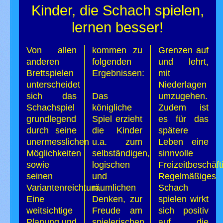
Kinder, die Schach spielen,
lernen besser!
Von allen
kommen zu
Grenzen auf
anderen
folgenden
und lehrt,
Brettspielen
Ergebnissen:
mit
unterscheidet
Niederlagen
sich das
Das
umzugehen.
Schachspiel
königliche
Zudem ist
grundlegend
Spiel erzieht
es für das
durch seine
die Kinder
spätere
unermesslichen
u.a. zum
Leben eine
Möglichkeiten
selbständigen,
sinnvolle
sowie
logischen
Freizeitbeschäft
seinen
und
Regelmäßiges
Variantenreichtum.
räumlichen
Schach
Eine
Denken, zur
spielen wirkt
weitsichtige
Freude am
sich positiv
Planung und
spielerischen
auf die