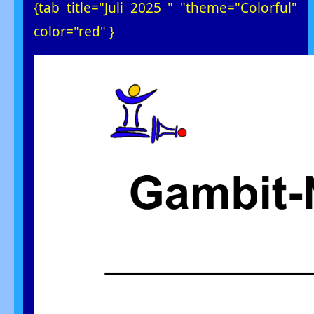
{tab title="Juli 2025 " "theme="Colorful"
color="red" }